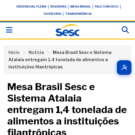
Skip
conteúdo
|
|
|
|
CREDENCIAL PLENA
RESERVAS
MESA BRASIL
FALE CONOSCO
to
|
OUVIDORIA
TRANSPARÊNCIA
content
Início
Notícia
Mesa Brasil Sesc e Sistema
Atalaia entregam 1,4 tonelada de alimentos a
instituições filantrópicas
Mesa Brasil Sesc e
Sistema Atalaia
entregam 1,4 tonelada de
alimentos a instituições
filantrópicas