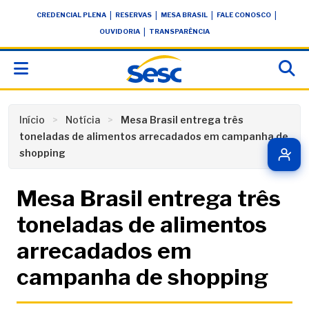
Skip
conteúdo
|
|
|
|
CREDENCIAL PLENA
RESERVAS
MESA BRASIL
FALE CONOSCO
to
|
OUVIDORIA
TRANSPARÊNCIA
content
Início
Notícia
Mesa Brasil entrega três
toneladas de alimentos arrecadados em campanha de
shopping
Mesa Brasil entrega três
toneladas de alimentos
arrecadados em
campanha de shopping