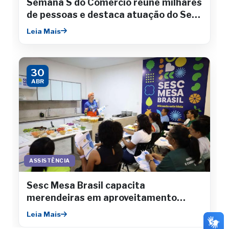
Semana S do Comércio reúne milhares
de pessoas e destaca atuação do Sesc
Sergipe
Leia Mais
30
ABR
ASSISTÊNCIA
Sesc Mesa Brasil capacita
merendeiras em aproveitamento
integral de alimentos
Leia Mais