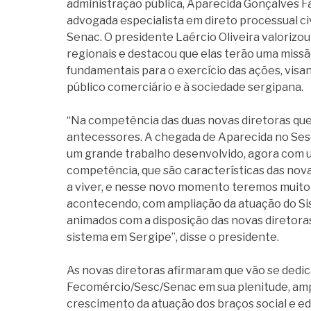
administração pública, Aparecida Gonçalves Far
advogada especialista em direto processual civil
Senac. O presidente Laércio Oliveira valorizou
regionais e destacou que elas terão uma miss
fundamentais para o exercício das ações, visa
público comerciário e à sociedade sergipana.
“Na competência das duas novas diretoras qu
antecessores. A chegada de Aparecida no Sesc 
um grande trabalho desenvolvido, agora com u
competência, que são características das nov
a viver, e nesse novo momento teremos muito 
acontecendo, com ampliação da atuação do S
animados com a disposição das novas diretora
sistema em Sergipe”, disse o presidente.
As novas diretoras afirmaram que vão se ded
Fecomércio/Sesc/Senac em sua plenitude, amp
crescimento da atuação dos braços social e e