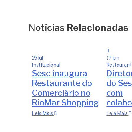
Notícias
Relacionadas
15
jul
17
jun
Institucional
Restauran
Sesc inaugura
Direto
Restaurante do
do Ses
Comerciário no
com
RioMar Shopping
colabo
Leia Mais
Leia Mais