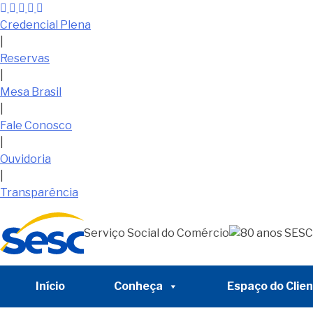
Skip
conteúdo
to
Credencial Plena
content
|
Reservas
|
Mesa Brasil
|
Fale Conosco
|
Ouvidoria
|
Transparência
Serviço Social do Comércio
Início
Conheça
Espaço do Clie