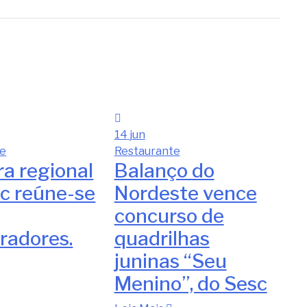
14
jun
te
Restaurante
ra regional
Balanço do
c reúne-se
Nordeste vence
concurso de
radores.
quadrilhas
juninas “Seu
Menino”, do Sesc