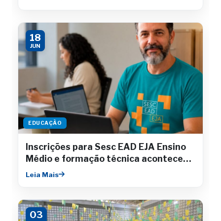
18
JUN
EDUCAÇÃO
Inscrições para Sesc EAD EJA Ensino
Médio e formação técnica acontecem
até julho
Leia Mais
03