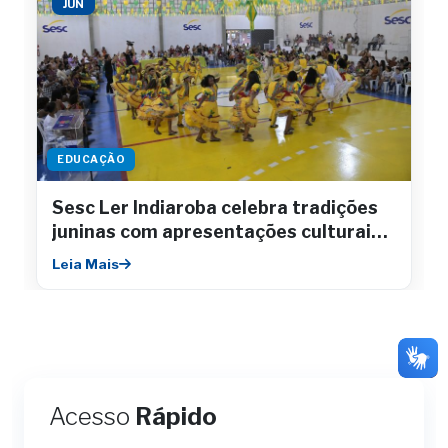
JUN
EDUCAÇÃO
Sesc Ler Indiaroba celebra tradições
juninas com apresentações culturais e
integração comunitária
Leia Mais
Acesso
Rápido