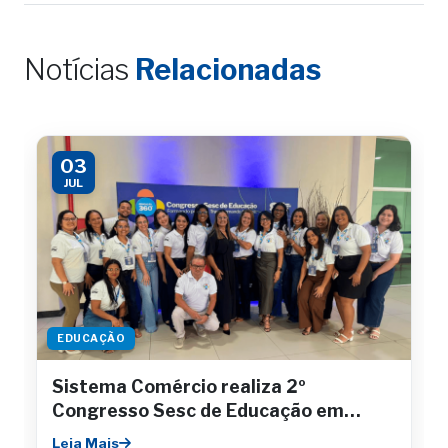
Notícias
Relacionadas
03
JUL
EDUCAÇÃO
Sistema Comércio realiza 2º
Congresso Sesc de Educação em
Aracaju
Leia Mais