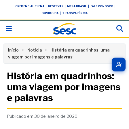
Skip
conteúdo
|
|
|
|
CREDENCIAL PLENA
RESERVAS
MESA BRASIL
FALE CONOSCO
to
|
OUVIDORIA
TRANSPARÊNCIA
content
Início
Notícia
História em quadrinhos: uma
viagem por imagens e palavras
História em quadrinhos:
uma viagem por imagens
e palavras
Publicado em 30 de janeiro de 2020