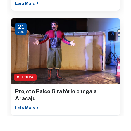
concertos gratuitos
Leia Mais
21
JUL
CULTURA
Projeto Palco Giratório chega a
Aracaju
Leia Mais