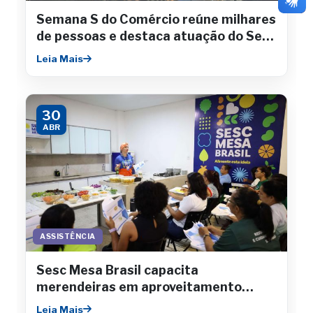
Semana S do Comércio reúne milhares
de pessoas e destaca atuação do Sesc
Sergipe
Leia Mais
30
ABR
ASSISTÊNCIA
Sesc Mesa Brasil capacita
merendeiras em aproveitamento
integral de alimentos
Leia Mais