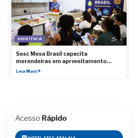
ASSISTÊNCIA
Sesc Mesa Brasil capacita
merendeiras em aproveitamento
integral de alimentos
Leia Mais
Acesso
Rápido
HOTEL SESC ATALAIA