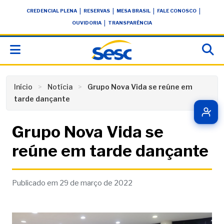
Skip
conteúdo
|
|
|
|
CREDENCIAL PLENA
RESERVAS
MESA BRASIL
FALE CONOSCO
to
|
OUVIDORIA
TRANSPARÊNCIA
content
Início
Notícia
Grupo Nova Vida se reúne em
tarde dançante
Grupo Nova Vida se
reúne em tarde dançante
Publicado em 29 de março de 2022