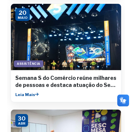
20
MAIO
ASSISTÊNCIA
Semana S do Comércio reúne milhares
de pessoas e destaca atuação do Sesc
Sergipe
Leia Mais
30
ABR