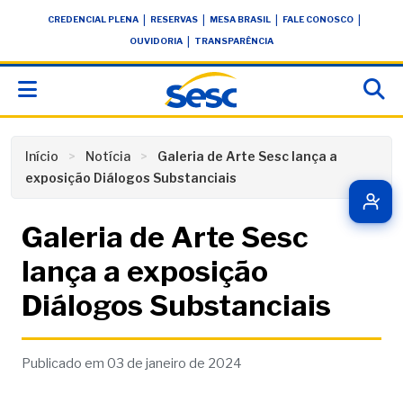
Skip
conteúdo
|
|
|
|
CREDENCIAL PLENA
RESERVAS
MESA BRASIL
FALE CONOSCO
to
|
OUVIDORIA
TRANSPARÊNCIA
content
Início
Notícia
Galeria de Arte Sesc lança a
exposição Diálogos Substanciais
Galeria de Arte Sesc
lança a exposição
Diálogos Substanciais
Publicado em 03 de janeiro de 2024