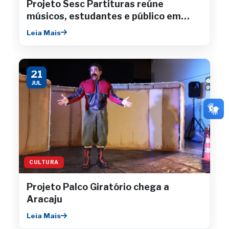
Projeto Sesc Partituras reúne
músicos, estudantes e público em
concertos gratuitos
Leia Mais
21
JUL
CULTURA
Projeto Palco Giratório chega a
Aracaju
Leia Mais