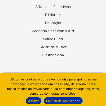
Atividades Esportivas
Biblioteca
Educação
Credencial Sesc com o APP
Saúde Bucal
Saúde da Mulher
Turismo Social
Utilizamos cookies e outras tecnologias para aprimorar sua
© 2026 SESC Sergipe - Serviço Social do Comércio. Todos os
navegação e experiência em nosso site, de acordo com a
direitos reservados.
nossa Política de Privacidade e, ao continuar navegando, você
concorda com estas condições.
AI.BRAZIL TECHNOLOGIES & DATACENTER LTDA
Aceitar
Política de privacidade