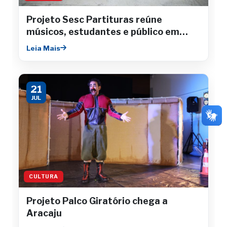
Projeto Sesc Partituras reúne
músicos, estudantes e público em
concertos gratuitos
Leia Mais
21
JUL
CULTURA
Projeto Palco Giratório chega a
Aracaju