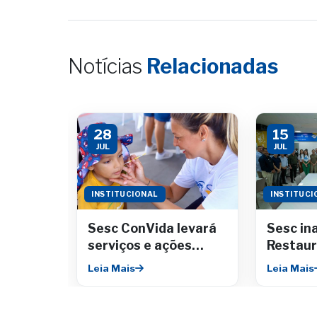
Notícias
Relacionadas
28
15
JUL
JUL
INSTITUCIONAL
INSTITUCI
Sesc ConVida levará
Sesc in
serviços e ações
Restaur
gratuitas para o
Comerci
Leia Mais
Leia Mais
Riomar Shopping
RioMar 