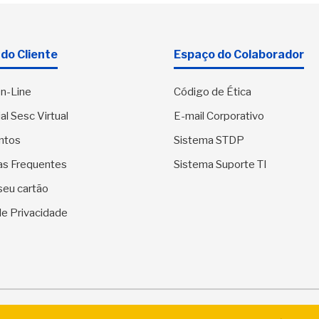
do Cliente
Espaço do Colaborador
n-Line
Código de Ética
al Sesc Virtual
E-mail Corporativo
ntos
Sistema STDP
as Frequentes
Sistema Suporte TI
seu cartão
 de Privacidade
SESC Sergipe - Serviço Social do Comércio. Todos os direitos res