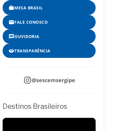
MESA BRASIL
FALE CONOSCO
OUVIDORIA
TRANSPARÊNCIA
@sescemsergipe
Destinos Brasileiros