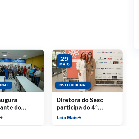
29
MAIO
ONAL
INSTITUCIONAL
augura
Diretora do Sesc
ante do
participa do 4º
ário no
Encontro da Câmara
Leia Mais
Shopping
de Mulheres
Empresárias da
Fecomércio