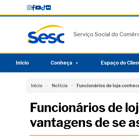
Skip
conteúdo
to
content
Serviço Social do Comér
Início
Conheça
Espaço do Clie
Início
Notícia
Funcionários de loja conhe
Funcionários de l
vantagens de se a