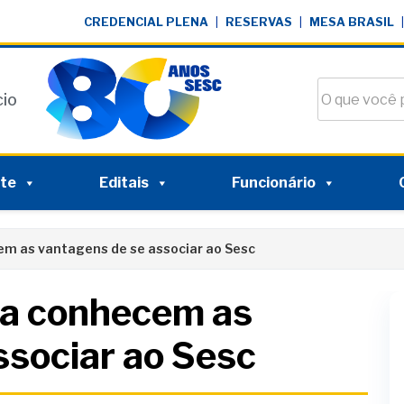
CREDENCIAL PLENA
|
RESERVAS
|
MESA BRASIL
|
Buscar no si
cio
nte
Editais
Funcionário
cem as vantagens de se associar ao Sesc
oja conhecem as
ssociar ao Sesc