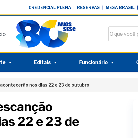
CREDENCIAL PLENA
|
RESERVAS
|
MESA BRASIL
|
Buscar no si
cio
nte
Editais
Funcionário
acontecerão nos dias 22 e 23 de outubro
Sescanção
ias 22 e 23 de