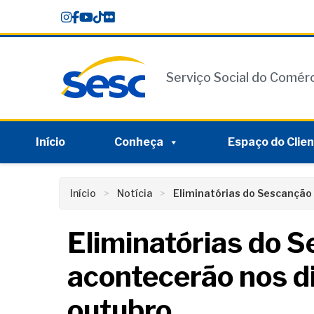
Skip
conteúdo
to
content
Serviço Social do Comér
Início
Conheça
Espaço do Clie
Início
Notícia
Eliminatórias do Sescanção 
Eliminatórias do 
acontecerão nos d
outubro