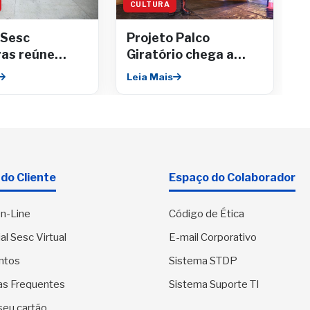
CULTURA
 Sesc
Projeto Palco
ras reúne
Giratório chega a
, estudantes
Aracaju
Leia Mais
co em
os gratuitos
do Cliente
Espaço do Colaborador
n-Line
Código de Ética
al Sesc Virtual
E-mail Corporativo
ntos
Sistema STDP
as Frequentes
Sistema Suporte TI
seu cartão