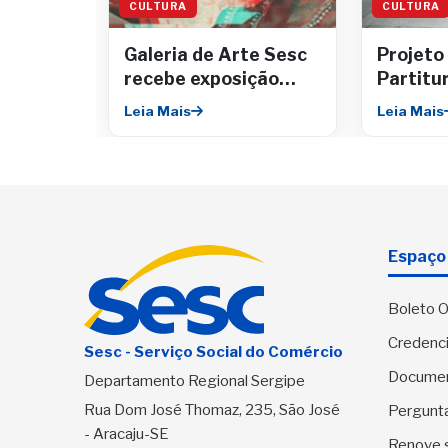
CULTURA
CULTURA
Galeria de Arte Sesc
Projeto
recebe exposição
Partitu
sobe maternidade e
músicos
Leia Mais
Leia Mais
ancestralidade
e públi
concert
Espaço 
Boleto O
Credenci
Sesc - Serviço Social do Comércio
Docume
Departamento Regional Sergipe
Rua Dom José Thomaz, 235, São José
Pergunt
- Aracaju-SE
Renove 