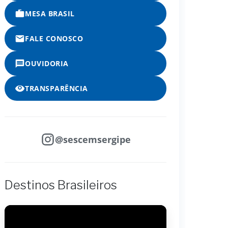
MESA BRASIL
FALE CONOSCO
OUVIDORIA
TRANSPARÊNCIA
@sescemsergipe
Destinos Brasileiros