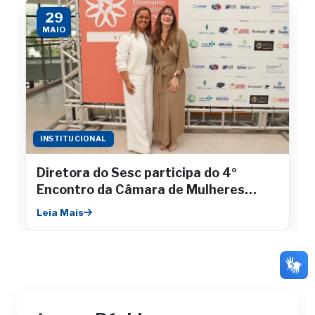
29
MAIO
INSTITUCIONAL
Diretora do Sesc participa do 4º
Encontro da Câmara de Mulheres
Empresárias da Fecomércio
Leia Mais