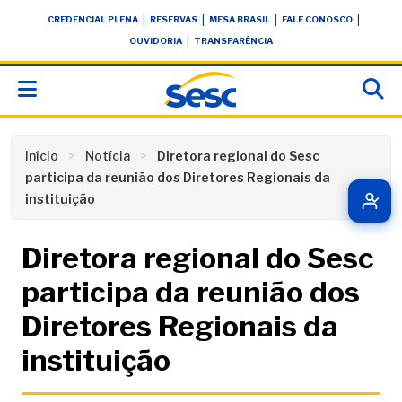
Skip
conteúdo
|
|
|
|
CREDENCIAL PLENA
RESERVAS
MESA BRASIL
FALE CONOSCO
to
|
OUVIDORIA
TRANSPARÊNCIA
content
Início
Notícia
Diretora regional do Sesc
participa da reunião dos Diretores Regionais da
instituição
Diretora regional do Sesc
participa da reunião dos
Diretores Regionais da
instituição