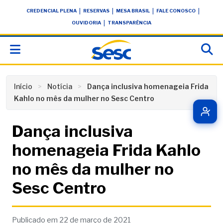
Skip
conteúdo
|
|
|
|
CREDENCIAL PLENA
RESERVAS
MESA BRASIL
FALE CONOSCO
to
|
OUVIDORIA
TRANSPARÊNCIA
content
Início
Notícia
Dança inclusiva homenageia Frida
Kahlo no mês da mulher no Sesc Centro
Dança inclusiva
homenageia Frida Kahlo
no mês da mulher no
Sesc Centro
Publicado em 22 de março de 2021