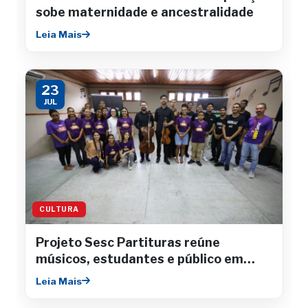
sobe maternidade e ancestralidade
Leia Mais
23
JUL
CULTURA
Projeto Sesc Partituras reúne
músicos, estudantes e público em
concertos gratuitos
Leia Mais