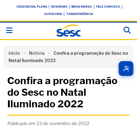
Skip
conteúdo
|
|
|
|
CREDENCIAL PLENA
RESERVAS
MESA BRASIL
FALE CONOSCO
to
|
OUVIDORIA
TRANSPARÊNCIA
content
Início
Notícia
Confira a programação do Sesc no
Natal Iluminado 2022
Confira a programação
do Sesc no Natal
Iluminado 2022
Publicado em 23 de novembro de 2022