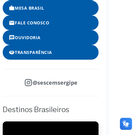
MESA BRASIL
FALE CONOSCO
OUVIDORIA
TRANSPARÊNCIA
@sescemsergipe
Destinos Brasileiros