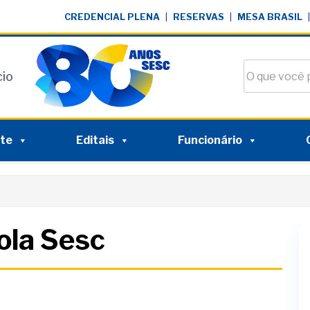
CREDENCIAL PLENA
|
RESERVAS
|
MESA BRASIL
|
Buscar no si
cio
nte
Editais
Funcionário
ola Sesc