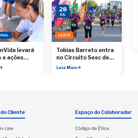
28
JUL
ONAL
LAZER
nVida levará
Tobias Barreto entra
s e ações
no Circuito Sesc de
as para o
Corridas
Leia Mais
 Shopping
do Cliente
Espaço do Colaborador
n-Line
Código de Ética