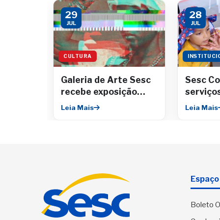
29
28
JUL
JUL
CULTURA
INSTITUCI
Galeria de Arte Sesc
Sesc Co
recebe exposição
serviço
sobe maternidade e
gratuit
Leia Mais
Leia Mais
ancestralidade
Riomar
Espaço 
Boleto O