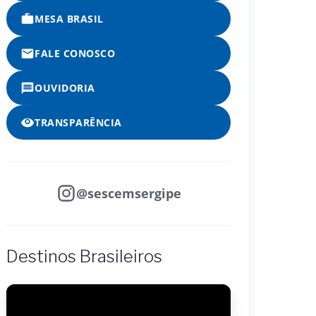
MESA BRASIL
FALE CONOSCO
OUVIDORIA
TRANSPARÊNCIA
@sescemsergipe
Destinos Brasileiros