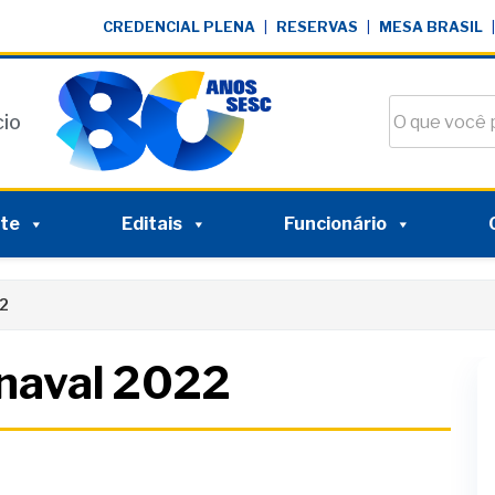
CREDENCIAL PLENA
|
RESERVAS
|
MESA BRASIL
|
Buscar no si
cio
nte
Editais
Funcionário
2
naval 2022