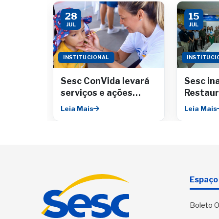
28
15
JUL
JUL
INSTITUCIONAL
INSTITUCI
Sesc ConVida levará
Sesc in
serviços e ações
Restaur
gratuitas para o
Comerci
Leia Mais
Leia Mais
Riomar Shopping
RioMar 
Espaço 
Boleto O