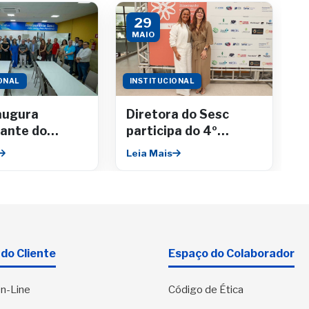
29
MAIO
ONAL
INSTITUCIONAL
augura
Diretora do Sesc
ante do
participa do 4º
ário no
Encontro da Câmara
Leia Mais
Shopping
de Mulheres
Empresárias da
Fecomércio
do Cliente
Espaço do Colaborador
n-Line
Código de Ética