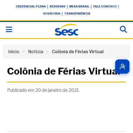
Skip
conteúdo
|
|
|
|
CREDENCIAL PLENA
RESERVAS
MESA BRASIL
FALE CONOSCO
to
|
OUVIDORIA
TRANSPARÊNCIA
content
Início
Notícia
Colônia de Férias Virtual
Colônia de Férias Virtual
Publicado em 20 de janeiro de 2021