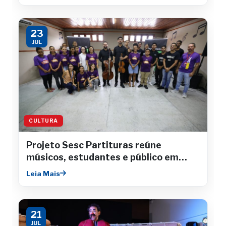
23
JUL
CULTURA
Projeto Sesc Partituras reúne
músicos, estudantes e público em
concertos gratuitos
Leia Mais
21
JUL