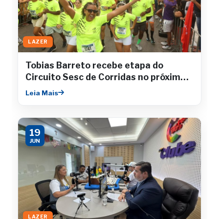
LAZER
Tobias Barreto recebe etapa do
Circuito Sesc de Corridas no próximo
sábado
Leia Mais
19
JUN
LAZER