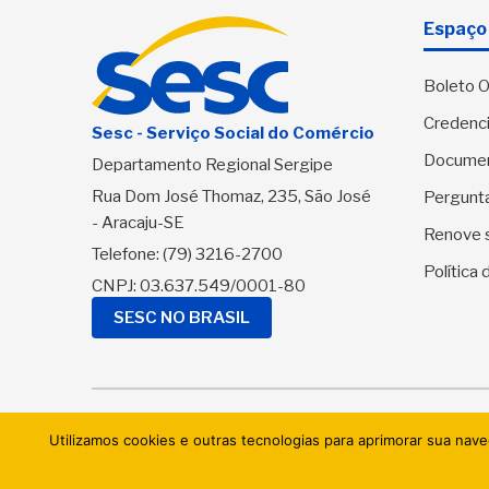
Espaço 
Boleto O
Credenci
Sesc - Serviço Social do Comércio
Docume
Departamento Regional Sergipe
Rua Dom José Thomaz, 235, São José
Pergunt
- Aracaju-SE
Renove 
Telefone:
(79) 3216-2700
Política
CNPJ: 03.637.549/0001-80
SESC NO BRASIL
© 2026 
Utilizamos cookies e outras tecnologias para aprimorar sua nav