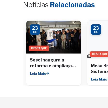
Notícias
Relacionadas
23
23
JUL
JUL
DESTAQUE
DESTAQUE
Sesc inaugura a
reforma e ampliação
Mesa Br
da Unidade Siqueira
Sistema
Leia Mais
Campos
entreg
Leia Mais
tonelad
aliment
institu
filantró