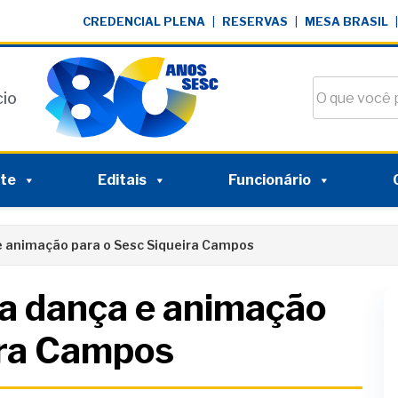
CREDENCIAL PLENA
|
RESERVAS
|
MESA BRASIL
|
Buscar no si
cio
nte
Editais
Funcionário
e animação para o Sesc Siqueira Campos
va dança e animação
ira Campos