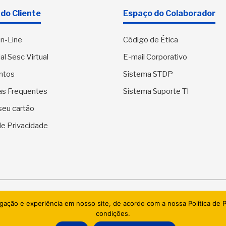
do Cliente
Espaço do Colaborador
n-Line
Código de Ética
al Sesc Virtual
E-mail Corporativo
ntos
Sistema STDP
as Frequentes
Sistema Suporte TI
seu cartão
 de Privacidade
SESC Sergipe - Serviço Social do Comércio. Todos os direitos res
egação e experiência em nosso site, de acordo com a nossa Política de
condições.
AI.BRAZIL TECHNOLOGIES & DATACENTER LTDA