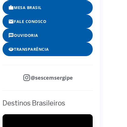
MESA BRASIL
FALE CONOSCO
OUVIDORIA
TRANSPARÊNCIA
@sescemsergipe
Destinos Brasileiros