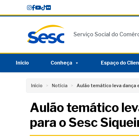
Skip
conteúdo
to
content
Serviço Social do Comér
Início
Conheça
Espaço do Clie
Início
Notícia
Aulão temático leva dança 
Aulão temático le
para o Sesc Sique