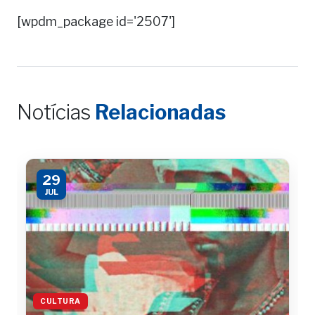
[wpdm_package id='2507']
Notícias
Relacionadas
29
JUL
CULTURA