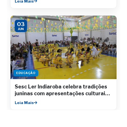
Leia Mais
03
JUN
EDUCAÇÃO
Sesc Ler Indiaroba celebra tradições
juninas com apresentações culturais e
integração comunitária
Leia Mais