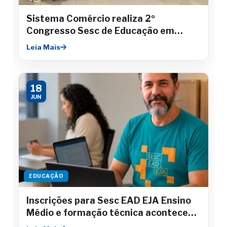
Sistema Comércio realiza 2º
Congresso Sesc de Educação em
Aracaju
Leia Mais
18
JUN
EDUCAÇÃO
Inscrições para Sesc EAD EJA Ensino
Médio e formação técnica acontecem
até julho