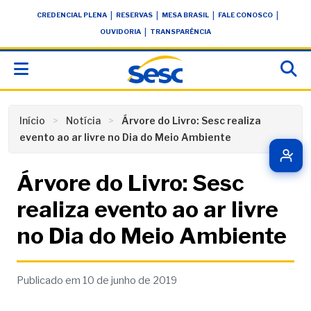
Skip
conteúdo
|
|
|
|
CREDENCIAL PLENA
RESERVAS
MESA BRASIL
FALE CONOSCO
to
|
OUVIDORIA
TRANSPARÊNCIA
content
Início
Notícia
Árvore do Livro: Sesc realiza
evento ao ar livre no Dia do Meio Ambiente
Árvore do Livro: Sesc
realiza evento ao ar livre
no Dia do Meio Ambiente
Publicado em 10 de junho de 2019