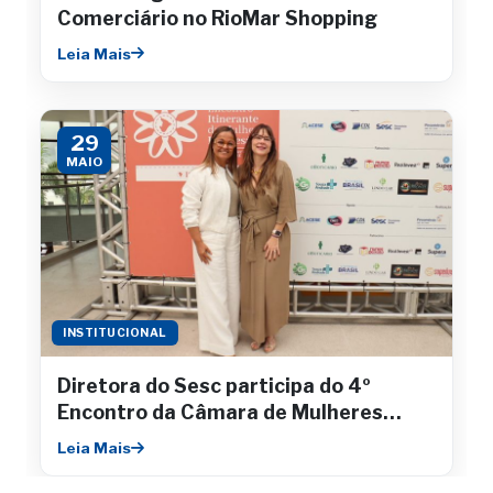
Comerciário no RioMar Shopping
Leia Mais
29
MAIO
INSTITUCIONAL
Diretora do Sesc participa do 4º
Encontro da Câmara de Mulheres
Empresárias da Fecomércio
Leia Mais