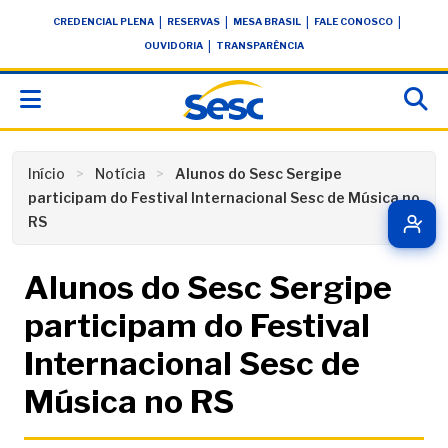
Skip
conteúdo
|
|
|
|
CREDENCIAL PLENA
RESERVAS
MESA BRASIL
FALE CONOSCO
to
|
OUVIDORIA
TRANSPARÊNCIA
content
Início
Notícia
Alunos do Sesc Sergipe
participam do Festival Internacional Sesc de Música no
RS
Alunos do Sesc Sergipe
participam do Festival
Internacional Sesc de
Música no RS