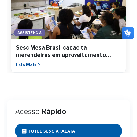
ASSISTÊNCIA
Sesc Mesa Brasil capacita
merendeiras em aproveitamento
integral de alimentos
Leia Mais
Acesso
Rápido
HOTEL SESC ATALAIA