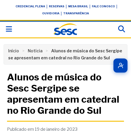
Skip
conteúdo
|
|
|
|
CREDENCIAL PLENA
RESERVAS
MESA BRASIL
FALE CONOSCO
to
|
OUVIDORIA
TRANSPARÊNCIA
content
Início
Notícia
Alunos de música do Sesc Sergipe
se apresentam em catedral no Rio Grande do Sul
Alunos de música do
Sesc Sergipe se
apresentam em catedral
no Rio Grande do Sul
Publicado em 19 de janeiro de 2023