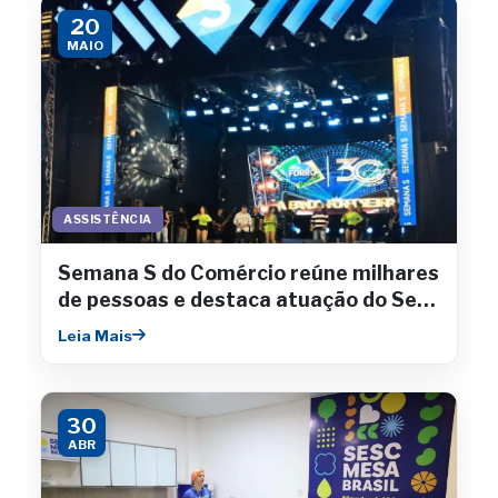
20
MAIO
ASSISTÊNCIA
Semana S do Comércio reúne milhares
de pessoas e destaca atuação do Sesc
Sergipe
Leia Mais
30
ABR