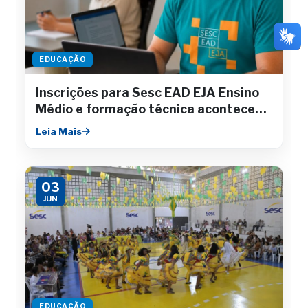
EDUCAÇÃO
Inscrições para Sesc EAD EJA Ensino
Médio e formação técnica acontecem
até julho
Leia Mais
03
JUN
EDUCAÇÃO