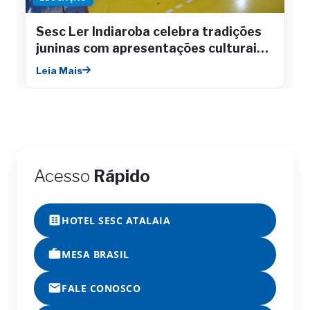
Sesc Ler Indiaroba celebra tradições
juninas com apresentações culturais e
integração comunitária
Leia Mais
Acesso
Rápido
HOTEL SESC ATALAIA
MESA BRASIL
FALE CONOSCO