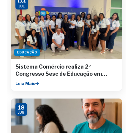
03
JUL
EDUCAÇÃO
Sistema Comércio realiza 2º
Congresso Sesc de Educação em
Aracaju
Leia Mais
18
JUN