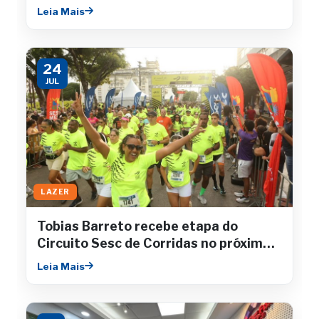
Leia Mais
24
JUL
LAZER
Tobias Barreto recebe etapa do
Circuito Sesc de Corridas no próximo
sábado
Leia Mais