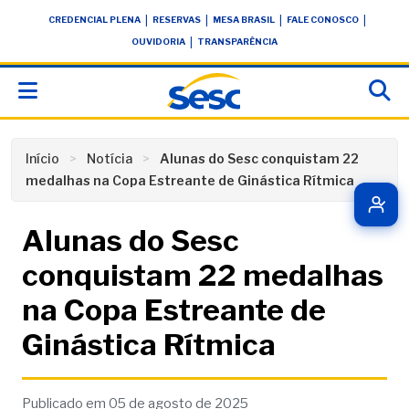
Skip
conteúdo
|
|
|
|
CREDENCIAL PLENA
RESERVAS
MESA BRASIL
FALE CONOSCO
to
|
OUVIDORIA
TRANSPARÊNCIA
content
Início
Notícia
Alunas do Sesc conquistam 22
medalhas na Copa Estreante de Ginástica Rítmica
Alunas do Sesc
conquistam 22 medalhas
na Copa Estreante de
Ginástica Rítmica
Publicado em 05 de agosto de 2025