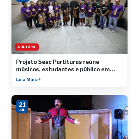
CULTURA
Projeto Sesc Partituras reúne
músicos, estudantes e público em
concertos gratuitos
Leia Mais
21
JUL