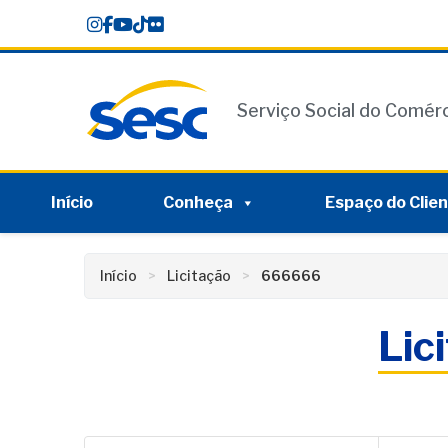
Skip
conteúdo
to
content
Serviço Social do Comér
Início
Conheça
Espaço do Clie
Início
Licitação
666666
Lic