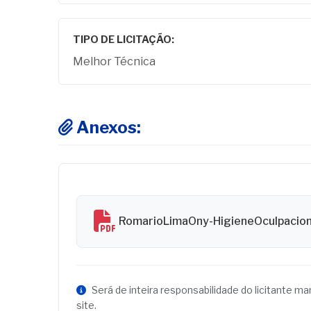
TIPO DE LICITAÇÃO:
Melhor Técnica
Anexos:
RomarioLimaOny-HigieneOculpacio
Será de inteira responsabilidade do licitante m
site.