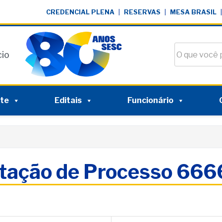
CREDENCIAL PLENA
|
RESERVAS
|
MESA BRASIL
|
Buscar no si
cio
nte
Editais
Funcionário
itação de Processo 66