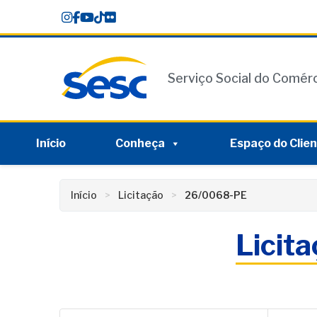
Skip
conteúdo
to
content
Serviço Social do Comér
Início
Conheça
Espaço do Clie
Início
Licitação
26/0068-PE
Licit