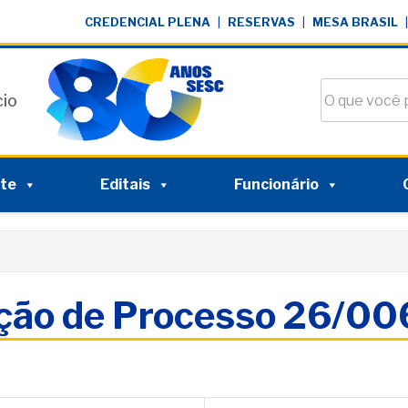
CREDENCIAL PLENA
|
RESERVAS
|
MESA BRASIL
|
Buscar no si
cio
nte
Editais
Funcionário
ação de Processo 26/0