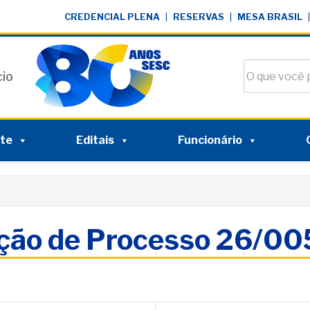
CREDENCIAL PLENA
|
RESERVAS
|
MESA BRASIL
|
Buscar no si
cio
nte
Editais
Funcionário
ação de Processo 26/0