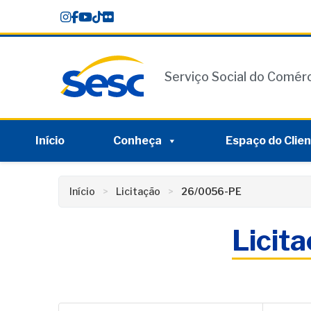
Skip
conteúdo
to
content
Serviço Social do Comér
Início
Conheça
Espaço do Clie
Início
Licitação
26/0056-PE
Licit