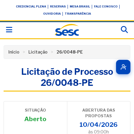
Skip
conteúdo
|
|
|
|
CREDENCIAL PLENA
RESERVAS
MESA BRASIL
FALE CONOSCO
to
|
OUVIDORIA
TRANSPARÊNCIA
content
Início
Licitação
26/0048-PE
Licitação de Processo
26/0048-PE
SITUAÇÃO
ABERTURA DAS
PROPOSTAS
Aberto
10/04/2026
às 09:00h