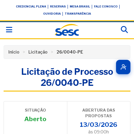
Skip
conteúdo
|
|
|
|
CREDENCIAL PLENA
RESERVAS
MESA BRASIL
FALE CONOSCO
to
|
OUVIDORIA
TRANSPARÊNCIA
content
Início
Licitação
26/0040-PE
Licitação de Processo
26/0040-PE
SITUAÇÃO
ABERTURA DAS
PROPOSTAS
Aberto
13/03/2026
às 09:00h