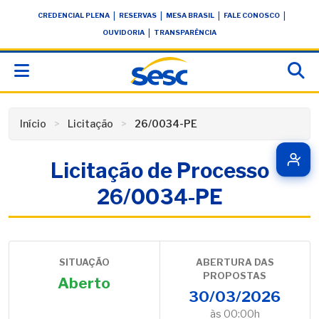
Skip
conteúdo
|
|
|
|
CREDENCIAL PLENA
RESERVAS
MESA BRASIL
FALE CONOSCO
to
|
OUVIDORIA
TRANSPARÊNCIA
content
Início
Licitação
26/0034-PE
Licitação de Processo
26/0034-PE
SITUAÇÃO
ABERTURA DAS
PROPOSTAS
Aberto
30/03/2026
às 00:00h