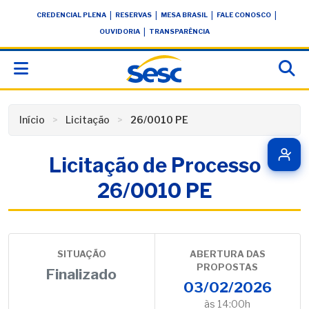
Skip
conteúdo
|
|
|
|
CREDENCIAL PLENA
RESERVAS
MESA BRASIL
FALE CONOSCO
to
|
OUVIDORIA
TRANSPARÊNCIA
content
Início
Licitação
26/0010 PE
Licitação de Processo
26/0010 PE
SITUAÇÃO
ABERTURA DAS
PROPOSTAS
Finalizado
03/02/2026
às 14:00h