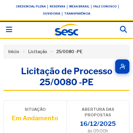
Skip
conteúdo
|
|
|
|
CREDENCIAL PLENA
RESERVAS
MESA BRASIL
FALE CONOSCO
to
|
OUVIDORIA
TRANSPARÊNCIA
content
Início
Licitação
25/0080 -PE
Licitação de Processo
25/0080 -PE
SITUAÇÃO
ABERTURA DAS
PROPOSTAS
Em Andamento
16/12/2025
às 09:00h