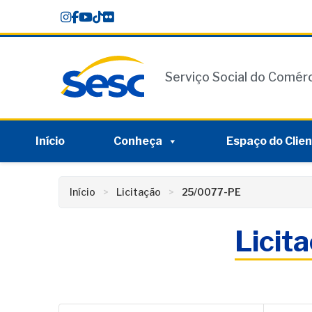
Skip
conteúdo
to
content
Serviço Social do Comér
Início
Conheça
Espaço do Clie
Início
Licitação
25/0077-PE
Licit