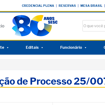
CREDENCIAL PLENA
|
RESERVAS
|
MESA BRASIL
|
Buscar no si
cio
nte
Editais
Funcionário
ação de Processo 25/0