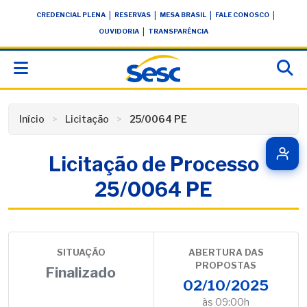
Skip
conteúdo
|
|
|
|
CREDENCIAL PLENA
RESERVAS
MESA BRASIL
FALE CONOSCO
to
|
OUVIDORIA
TRANSPARÊNCIA
content
Início
Licitação
25/0064 PE
Licitação de Processo
25/0064 PE
SITUAÇÃO
ABERTURA DAS
PROPOSTAS
Finalizado
02/10/2025
às 09:00h