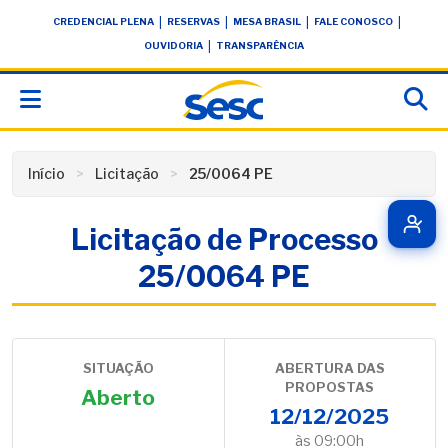
Skip
conteúdo
|
|
|
|
CREDENCIAL PLENA
RESERVAS
MESA BRASIL
FALE CONOSCO
to
|
OUVIDORIA
TRANSPARÊNCIA
content
Início
Licitação
25/0064 PE
Licitação de Processo
25/0064 PE
SITUAÇÃO
ABERTURA DAS
PROPOSTAS
Aberto
12/12/2025
às 09:00h