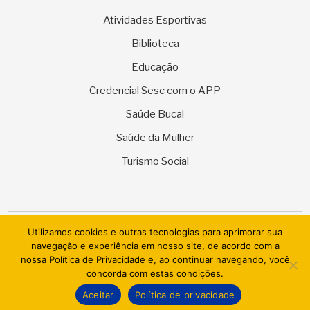
Atividades Esportivas
Biblioteca
Educação
Credencial Sesc com o APP
Saúde Bucal
Saúde da Mulher
Turismo Social
Utilizamos cookies e outras tecnologias para aprimorar sua
© 2026 SESC Sergipe - Serviço Social do Comércio. Todos os
navegação e experiência em nosso site, de acordo com a
direitos reservados.
nossa Política de Privacidade e, ao continuar navegando, você
concorda com estas condições.
AI.BRAZIL TECHNOLOGIES & DATACENTER LTDA
Aceitar
Política de privacidade