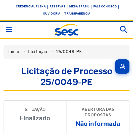
Skip
conteúdo
|
|
|
|
CREDENCIAL PLENA
RESERVAS
MESA BRASIL
FALE CONOSCO
to
|
OUVIDORIA
TRANSPARÊNCIA
content
Início
Licitação
25/0049-PE
Licitação de Processo
25/0049-PE
SITUAÇÃO
ABERTURA DAS
PROPOSTAS
Finalizado
Não informada