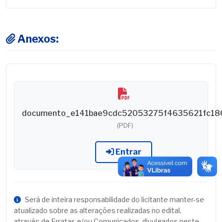
Anexos:
documento_e141bae9cdc52053275f4635621fc18
(PDF)
Entrar
Será de inteira responsabilidade do licitante manter-se
atualizado sobre as alterações realizadas no edital,
através de Erratas e/ou Comunicados, divulgados neste