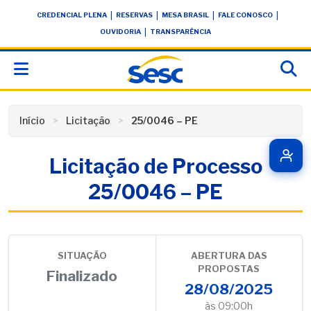
Skip
conteúdo
|
|
|
|
CREDENCIAL PLENA
RESERVAS
MESA BRASIL
FALE CONOSCO
to
|
OUVIDORIA
TRANSPARÊNCIA
content
Início
Licitação
25/0046 – PE
Licitação de Processo
25/0046 – PE
SITUAÇÃO
ABERTURA DAS
PROPOSTAS
Finalizado
28/08/2025
às 09:00h