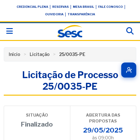
Skip
conteúdo
|
|
|
|
CREDENCIAL PLENA
RESERVAS
MESA BRASIL
FALE CONOSCO
to
|
OUVIDORIA
TRANSPARÊNCIA
content
Início
Licitação
25/0035-PE
Licitação de Processo
25/0035-PE
SITUAÇÃO
ABERTURA DAS
PROPOSTAS
Finalizado
29/05/2025
às 09:00h