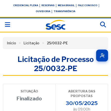
Skip
conteúdo
|
|
|
|
CREDENCIAL PLENA
RESERVAS
MESA BRASIL
FALE CONOSCO
to
|
OUVIDORIA
TRANSPARÊNCIA
content
Início
Licitação
25/0032-PE
Licitação de Processo
25/0032-PE
SITUAÇÃO
ABERTURA DAS
PROPOSTAS
Finalizado
30/05/2025
às 09:00h