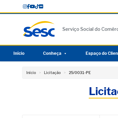
Skip
conteúdo
to
content
Serviço Social do Comér
Início
Conheça
Espaço do Clie
Início
Licitação
25/0031-PE
Licit