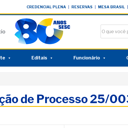
CREDENCIAL PLENA
|
RESERVAS
|
MESA BRASIL
|
Buscar no si
cio
nte
Editais
Funcionário
ação de Processo 25/0