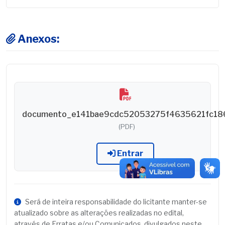
Anexos:
documento_e141bae9cdc52053275f4635621fc18
(PDF)
Entrar
Será de inteira responsabilidade do licitante manter-se
atualizado sobre as alterações realizadas no edital,
através de Erratas e/ou Comunicados, divulgados neste