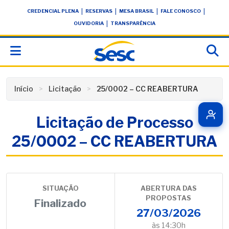
Skip
conteúdo
|
|
|
|
CREDENCIAL PLENA
RESERVAS
MESA BRASIL
FALE CONOSCO
to
|
OUVIDORIA
TRANSPARÊNCIA
content
Início
Licitação
25/0002 – CC REABERTURA
Licitação de Processo
25/0002 – CC REABERTURA
SITUAÇÃO
ABERTURA DAS
PROPOSTAS
Finalizado
27/03/2026
às 14:30h