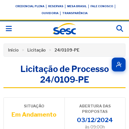
Skip
conteúdo
|
|
|
|
CREDENCIAL PLENA
RESERVAS
MESA BRASIL
FALE CONOSCO
to
|
OUVIDORIA
TRANSPARÊNCIA
content
Início
Licitação
24/0109-PE
Licitação de Processo
24/0109-PE
SITUAÇÃO
ABERTURA DAS
PROPOSTAS
Em Andamento
03/12/2024
às 09:00h