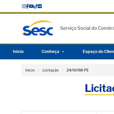
Skip
conteúdo
to
content
Serviço Social do Comér
Início
Conheça
Espaço do Clie
Início
Licitação
24/0098-PE
Licit