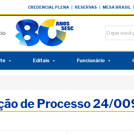
CREDENCIAL PLENA
|
RESERVAS
|
MESA BRASIL
|
Buscar no si
cio
nte
Editais
Funcionário
ação de Processo 24/0