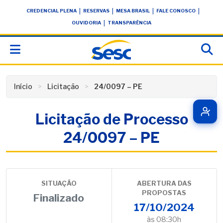
Skip
conteúdo
|
|
|
|
CREDENCIAL PLENA
RESERVAS
MESA BRASIL
FALE CONOSCO
to
|
OUVIDORIA
TRANSPARÊNCIA
content
Início
Licitação
24/0097 – PE
Licitação de Processo
24/0097 – PE
SITUAÇÃO
ABERTURA DAS
PROPOSTAS
Finalizado
17/10/2024
às 08:30h