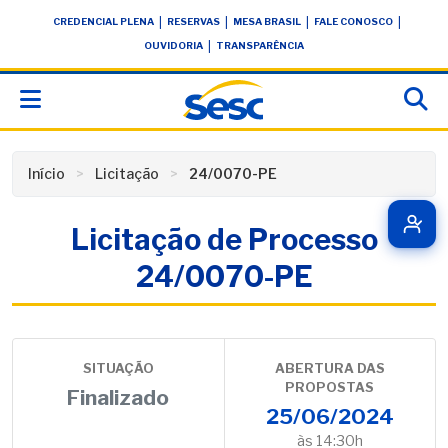
Skip
conteúdo
|
|
|
|
CREDENCIAL PLENA
RESERVAS
MESA BRASIL
FALE CONOSCO
to
|
OUVIDORIA
TRANSPARÊNCIA
content
Início
Licitação
24/0070-PE
Licitação de Processo
24/0070-PE
SITUAÇÃO
ABERTURA DAS
PROPOSTAS
Finalizado
25/06/2024
às 14:30h