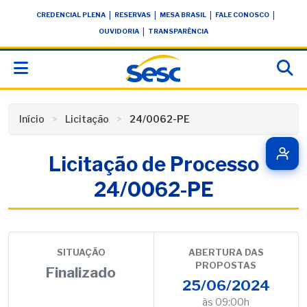
Skip
conteúdo
|
|
|
|
CREDENCIAL PLENA
RESERVAS
MESA BRASIL
FALE CONOSCO
to
|
OUVIDORIA
TRANSPARÊNCIA
content
Início
Licitação
24/0062-PE
Licitação de Processo
24/0062-PE
SITUAÇÃO
ABERTURA DAS
PROPOSTAS
Finalizado
25/06/2024
às 09:00h