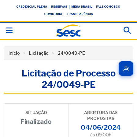
Skip
conteúdo
|
|
|
|
CREDENCIAL PLENA
RESERVAS
MESA BRASIL
FALE CONOSCO
to
|
OUVIDORIA
TRANSPARÊNCIA
content
Início
Licitação
24/0049-PE
Licitação de Processo
24/0049-PE
SITUAÇÃO
ABERTURA DAS
PROPOSTAS
Finalizado
04/06/2024
às 09:00h